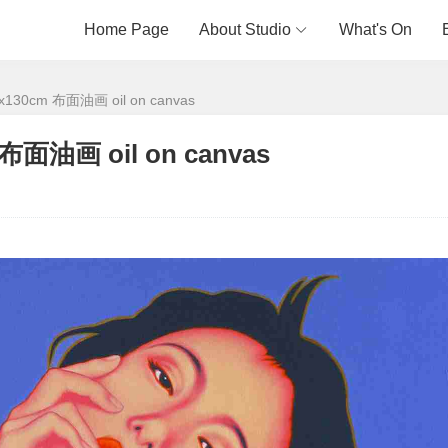
Home Page
About Studio
What's On
0x130cm 布面油画 oil on canvas
 布面油画 oil on canvas