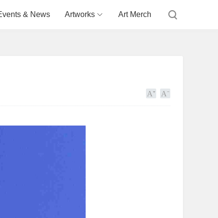
Events & News
Artworks
Art Merch