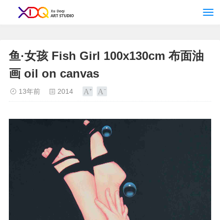
<！--网站统计
-->
鱼·女孩 Fish Girl 100x130cm 布面油
画 oil on canvas
13年前
2014