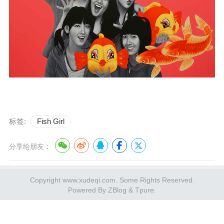
标签:
Fish Girl
分享给朋友：
Copyright www.xudeqi.com. Some Rights Reserved.
Powered By ZBlog & Tpure.