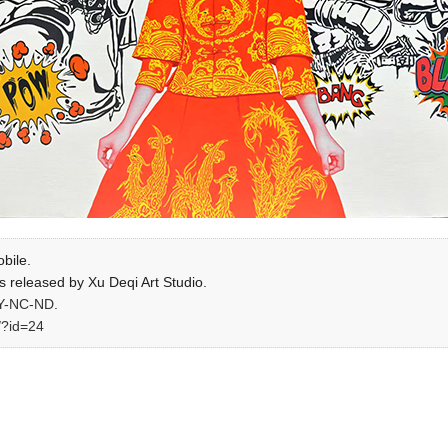
bile.
is released by Xu Deqi Art Studio.
Y-NC-ND
.
/?id=24