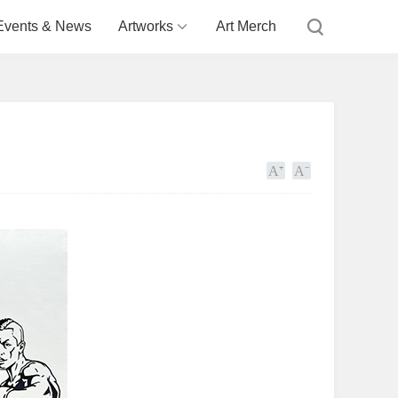
Events & News
Artworks
Art Merch