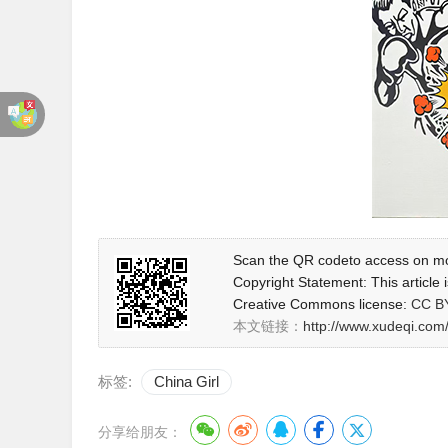
Scan the QR codeto access on mo
Copyright Statement: This article 
Creative Commons license
:
CC B
本文链接：
http://www.xudeqi.com
标签:
China Girl
分享给朋友：