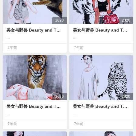
2020
2020
美女与野兽 Beauty and The Beast （手稿manuscripts） 38x38cm
美女与野兽 Beauty and The Beast （手稿manuscripts） 38x38cm
…
…
7年前
7年前
2020
2020
美女与野兽 Beauty and The Beast （手稿manuscripts） 38x38cm
美女与野兽 Beauty and The Beast（手稿 manuscript）38x38cm
…
…
7年前
7年前