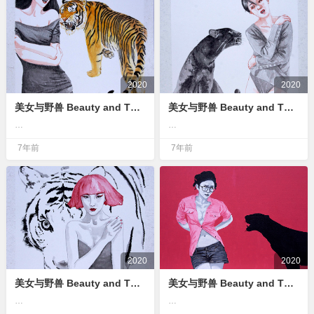
2020
2020
美女与野兽 Beauty and The Beast（手稿 manuscript）38x38cm
美女与野兽 Beauty and The Beast （手稿 manuscript）38x38cm
…
…
7年前
7年前
2020
2020
美女与野兽 Beauty and The Beast （手稿 manuscript）38x38cm
美女与野兽 Beauty and The Beast （手稿 manuscript）30x40cm
…
…