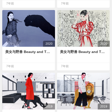
7年前
7年前
2020
2020
美女与野兽 Beauty and The Beast （手稿 manuscript）30x40cm
美女与野兽 Beauty and The Beast （手稿 manuscript）38x38cm
…
…
7年前
7年前
2019
2019