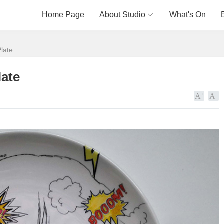
Home Page
About Studio
What's On
late
ate