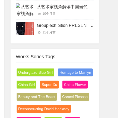
从艺术家视角解读中国当代艺术
10个月前
Group exhibition PRESENTE REVELADO – PRESENT REVEALED Expressions in Contemporary China Art
11个月前
Works Series Tags
Underglaze Blue Girl
Homage to Marilyn
China Girl
Super Xu
China Flower
Beauty and The Beast
Cancel Picasso
Deconstructing David Hockney