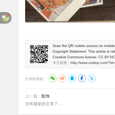
Scan the QR codeto access on mobile
Copyright Statement: This article is r
Creative Commons license
:
CC BY-N
本文链接：
http://www.xudeqi.com/?id
分享给朋友：
上一篇：
配饰
没有最新的文章了…