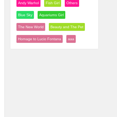
Andy Warhol
Fish Girl
Others
Blue Sky
Aquariums Girl
The New World
Beauty and The Pet
Homage to Lucio Fontana
aaa