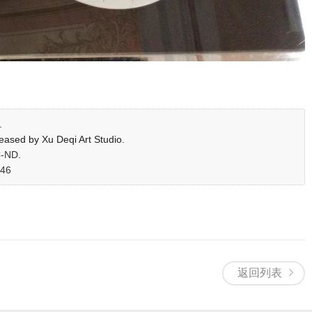
.
eleased by Xu Deqi Art Studio.
C-ND
.
=46
返回列表